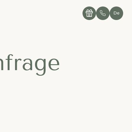
----

✆
De
nfrage