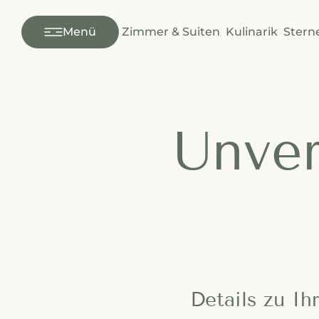
---
Menü
Zimmer & Suiten
Kulinarik
Stern
Unver
Details zu Ih