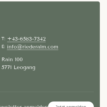
+43-6583-7342
T:
info@riederalm.com
E:
Rain 100
5771 Leogang
ewsletter anmelden
Jetzt anmelden