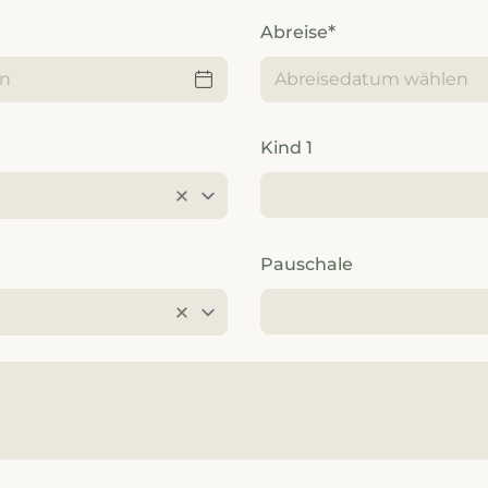
----
Abreise
-
Kind 1
Pauschale