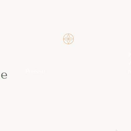
n
W
Presse
de