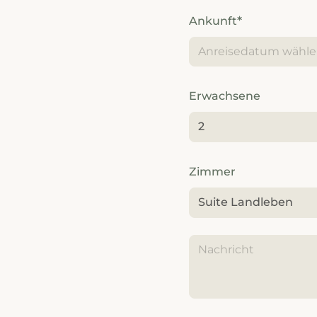
---
Ankunft
---
Erwachsene
2
Zimmer
Suite Landleben