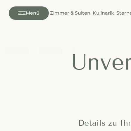
---
Menü
Zimmer & Suiten
Kulinarik
Stern
Unver
Details zu Ih