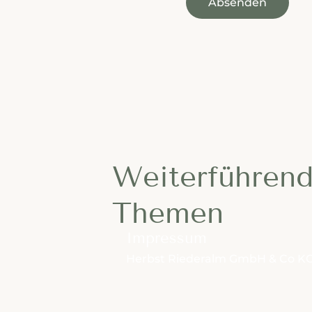
Absenden
Additional Informatio
Weiterführen
Themen
Impressum
Herbst Riederalm GmbH & Co K