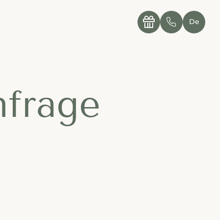
----

✆
De
nfrage