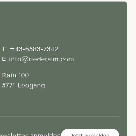
+43-6583-7342
T:
info@riederalm.com
E:
Rain 100
5771 Leogang
ewsletter anmelden
Jetzt anmelden