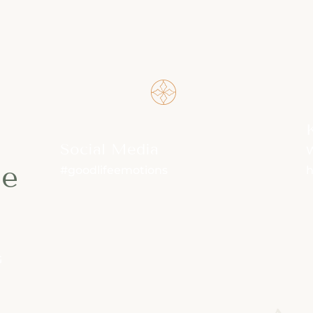
n
Social Media
W
de
#goodlifeemotions
G