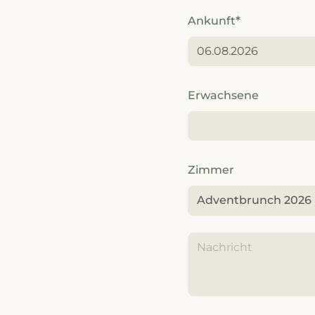
---
Ankunft
---
Erwachsene
Zimmer
Adventbrunch 2026