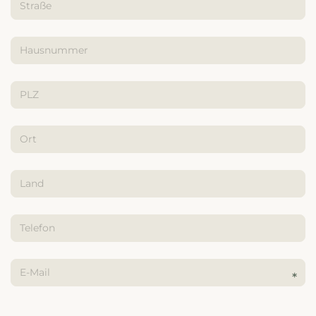
---
---