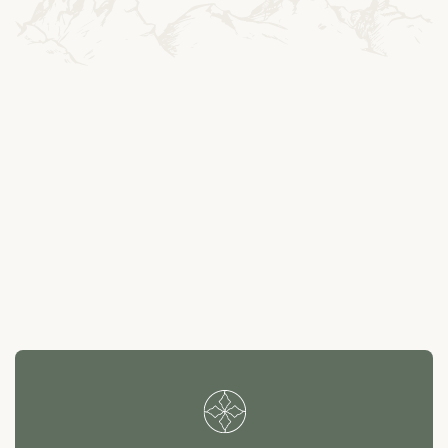
---
--