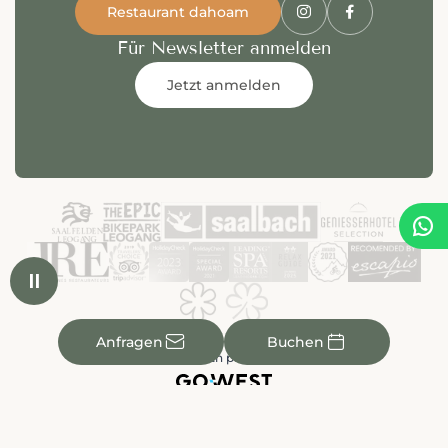
Restaurant dahoam
Für Newsletter anmelden
Jetzt anmelden


✉

Anfragen
Buchen
made with passion by