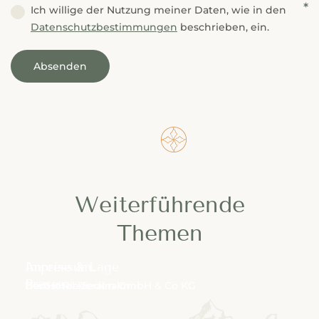
---
Ich willige der Nutzung meiner Daten, wie in den
Datenschutzbestimmungen
beschrieben, ein.
Absenden
Additional Information
Weiterführende
Themen
Anreise & Lage
Impressum
Presse
Das Hotel Riederalm
Herbst Riederalm GmbH & Co KG