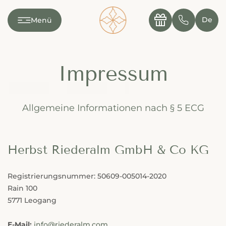
---

✆
De
Menü
Impressum
Allgemeine Informationen nach § 5 ECG
Herbst Riederalm GmbH & Co KG
Registrierungsnummer: 50609-005014-2020
Rain 100
5771 Leogang
E-Mail:
info@riederalm.com