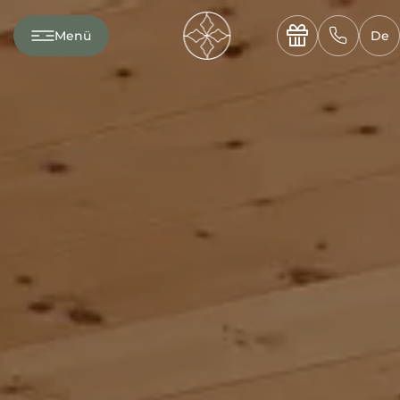
---

✆
Menü
De