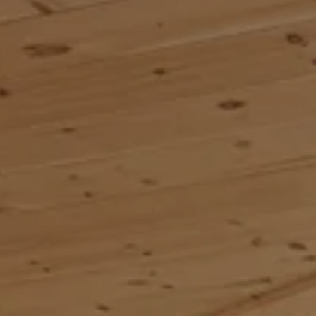
---
---