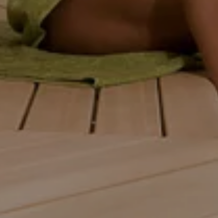
---
--