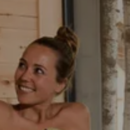
---
---