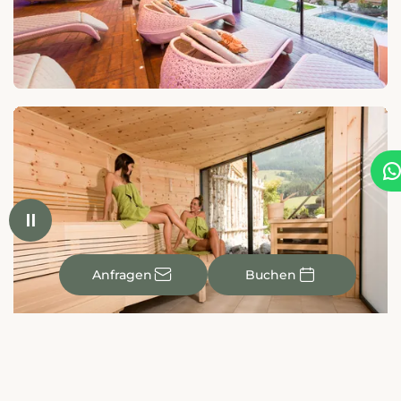


✉

Anfragen
Buchen