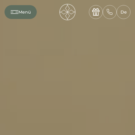
---

✆
Menü
De