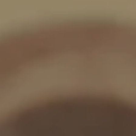
---
---