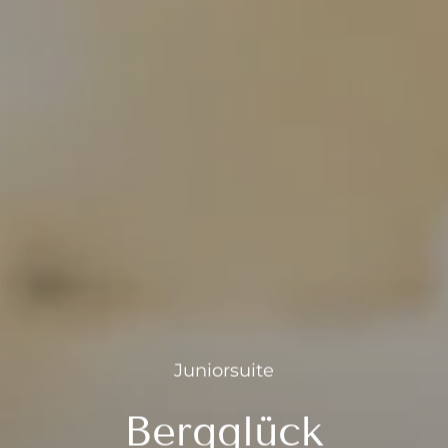
---
--
Juniorsuite
Bergglück