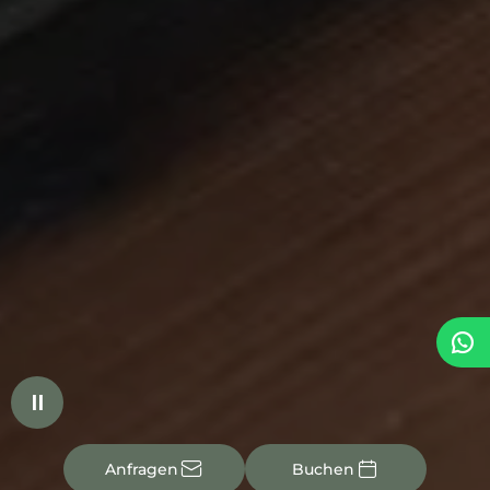


✉

Anfragen
Buchen