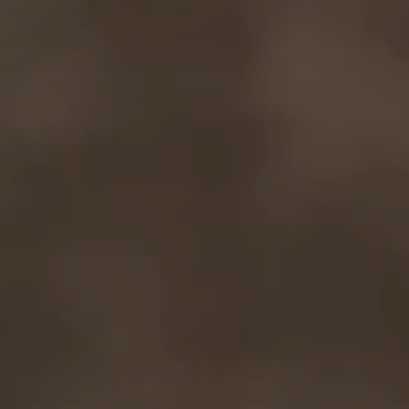
---
---