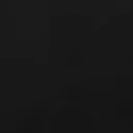
----
-