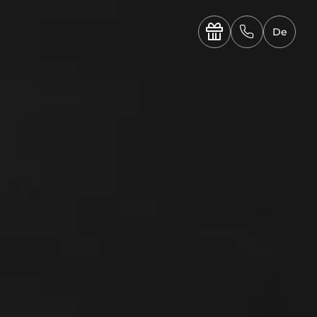
----

✆
De