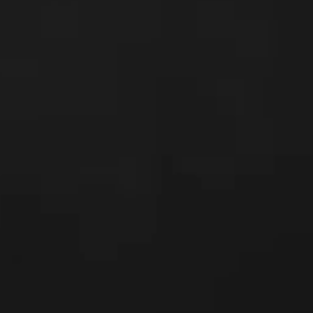
---
---