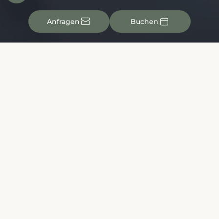
✉

Anfragen
Buchen
Im Familienhotel Leogang urlauben
auch kleine Gäste ganz groß! Denn
Kinder sind bei uns gern gesehene
Gäste. Wir wollen, dass sich auch die
jungen Urlauber im Familienurlaub in
Leogang ganz besonders wohlfühlen
und zusammen mit ihren Eltern
aufregende Ferien erleben.