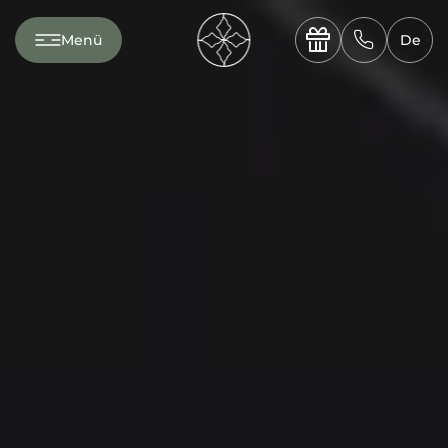
---

✆
Menü
De