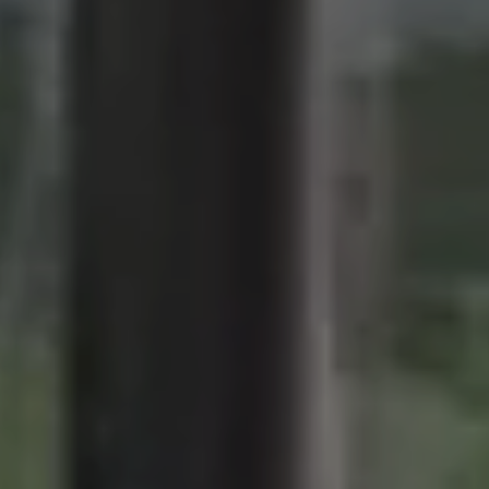
---
--