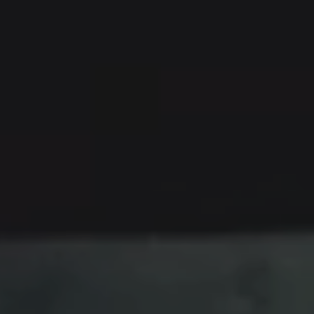
---
---