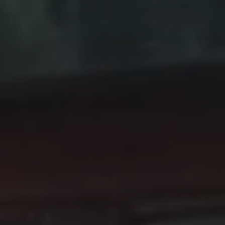
---
---